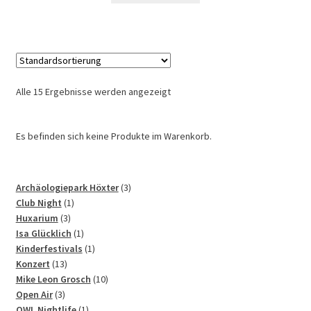
Alle 15 Ergebnisse werden angezeigt
Es befinden sich keine Produkte im Warenkorb.
3
Archäologiepark Höxter
3
1
Produkte
Club Night
1
3
Produkt
Huxarium
3
Produkte
1
Isa Glücklich
1
Produkt
1
Kinderfestivals
1
13
Produkt
Konzert
13
Produkte
10
Mike Leon Grosch
10
3
Produkte
Open Air
3
Produkte
1
OWL Nightlife
1