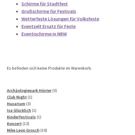
Schirme für Stadtfest
Großschirme für Festivals
Wetterfeste Lösungen für Volksfeste
Eventzelt Ersatz für Feste
Eventischirme in NRW
Es befinden sich keine Produkte im Warenkorb.
3
Archäologiepark Höxter
3
1
Produkte
Club Night
1
3
Produkt
Huxarium
3
Produkte
1
Isa Glücklich
1
Produkt
1
Kinderfestivals
1
13
Produkt
Konzert
13
Produkte
10
Mike Leon Grosch
10