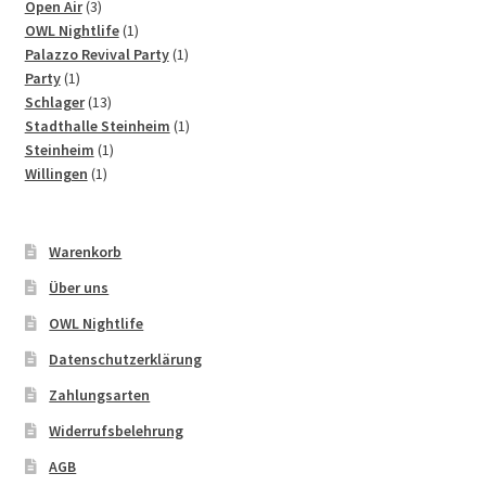
3
Produkte
Open Air
3
Produkte
1
OWL Nightlife
1
Produkt
1
Palazzo Revival Party
1
1
Produkt
Party
1
Produkt
13
Schlager
13
Produkte
1
Stadthalle Steinheim
1
1
Produkt
Steinheim
1
1
Produkt
Willingen
1
Produkt
Warenkorb
Über uns
OWL Nightlife
Datenschutzerklärung
Zahlungsarten
Widerrufsbelehrung
AGB