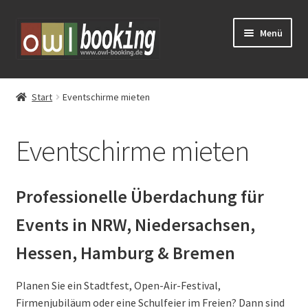
Zur
Zum
Menü
Navigation
Inhalt
springen
springen
Tickets
Start
Eventschirme mieten
Huxarium
Eventschirme mieten
Vorverkauf
Eventschirme mieten
Professionelle Überdachung für
Events in NRW, Niedersachsen,
Schlosstheater Fürstenberg – Kreuz & Quer
Hessen, Hamburg & Bremen
Planen Sie ein Stadtfest, Open-Air-Festival,
Firmenjubiläum oder eine Schulfeier im Freien? Dann sind