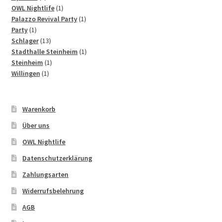
Produkte
1
OWL Nightlife
1
Produkt
1
Palazzo Revival Party
1
1
Produkt
Party
1
Produkt
13
Schlager
13
Produkte
1
Stadthalle Steinheim
1
1
Produkt
Steinheim
1
1
Produkt
Willingen
1
Produkt
Warenkorb
Über uns
OWL Nightlife
Datenschutzerklärung
Zahlungsarten
Widerrufsbelehrung
AGB