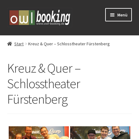
Zur
Zum
Menü
Navigation
Inhalt
springen
springen
Tickets
Start
Kreuz & Quer – Schlosstheater Fürstenberg
Huxarium
Kreuz & Quer –
Vorverkauf
Schlosstheater
Eventschirme mieten
Fürstenberg
Schlosstheater Fürstenberg – Kreuz & Quer