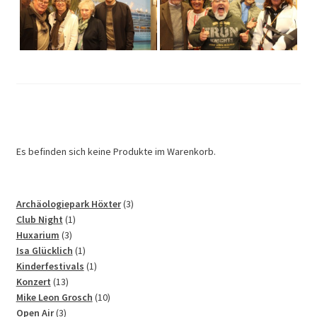
Es befinden sich keine Produkte im Warenkorb.
3
Archäologiepark Höxter
3
1
Produkte
Club Night
1
3
Produkt
Huxarium
3
Produkte
1
Isa Glücklich
1
Produkt
1
Kinderfestivals
1
13
Produkt
Konzert
13
Produkte
10
Mike Leon Grosch
10
3
Produkte
Open Air
3