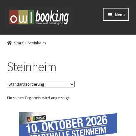
Zur
Zum
Menü
Navigation
Inhalt
springen
springen
Tickets
Start
Steinheim
Huxarium
Steinheim
Vorverkauf
Eventschirme mieten
Einzelnes Ergebnis wird angezeigt
Schlosstheater Fürstenberg – Kreuz & Quer