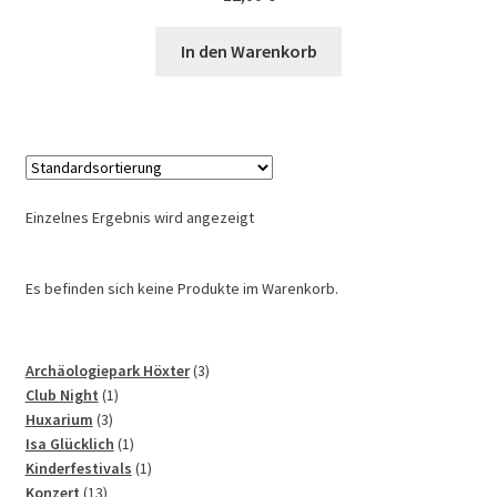
In den Warenkorb
Einzelnes Ergebnis wird angezeigt
Es befinden sich keine Produkte im Warenkorb.
3
Archäologiepark Höxter
3
1
Produkte
Club Night
1
3
Produkt
Huxarium
3
Produkte
1
Isa Glücklich
1
Produkt
1
Kinderfestivals
1
13
Produkt
Konzert
13