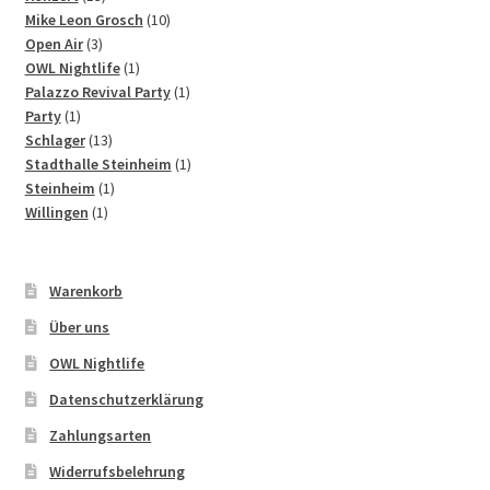
Produkte
10
Mike Leon Grosch
10
3
Produkte
Open Air
3
Produkte
1
OWL Nightlife
1
Produkt
1
Palazzo Revival Party
1
1
Produkt
Party
1
Produkt
13
Schlager
13
Produkte
1
Stadthalle Steinheim
1
1
Produkt
Steinheim
1
1
Produkt
Willingen
1
Produkt
Warenkorb
Über uns
OWL Nightlife
Datenschutzerklärung
Zahlungsarten
Widerrufsbelehrung