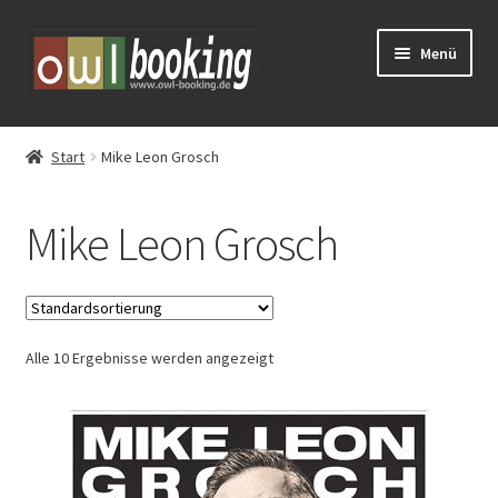
Zur
Zum
Menü
Navigation
Inhalt
springen
springen
Tickets
Start
Mike Leon Grosch
Huxarium
Mike Leon Grosch
Vorverkauf
Eventschirme mieten
Alle 10 Ergebnisse werden angezeigt
Schlosstheater Fürstenberg – Kreuz & Quer