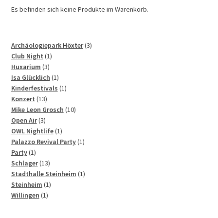
Es befinden sich keine Produkte im Warenkorb.
3
Archäologiepark Höxter
3
1
Produkte
Club Night
1
3
Produkt
Huxarium
3
Produkte
1
Isa Glücklich
1
Produkt
1
Kinderfestivals
1
13
Produkt
Konzert
13
Produkte
10
Mike Leon Grosch
10
3
Produkte
Open Air
3
Produkte
1
OWL Nightlife
1
Produkt
1
Palazzo Revival Party
1
1
Produkt
Party
1
Produkt
13
Schlager
13
Produkte
1
Stadthalle Steinheim
1
1
Produkt
Steinheim
1
1
Produkt
Willingen
1
Produkt