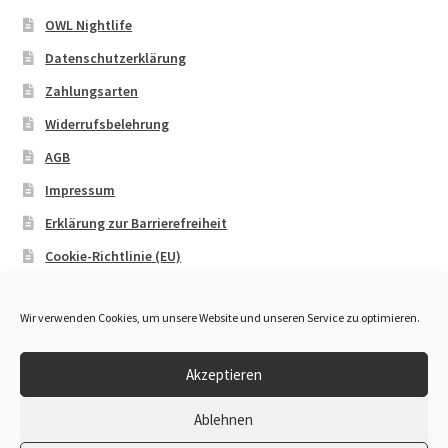
OWL Nightlife
Datenschutzerklärung
Zahlungsarten
Widerrufsbelehrung
AGB
Impressum
Erklärung zur Barrierefreiheit
Cookie-Richtlinie (EU)
Wir verwenden Cookies, um unsere Website und unseren Service zu optimieren.
Akzeptieren
© OWL Booking 2026
Ablehnen
Datenschutzerklärung
Erstellt mit WooCommerce
.