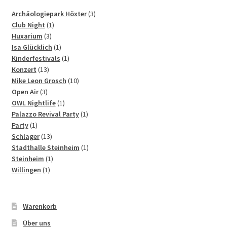
3
Archäologiepark Höxter
3
1
Produkte
Club Night
1
3
Produkt
Huxarium
3
Produkte
1
Isa Glücklich
1
Produkt
1
Kinderfestivals
1
13
Produkt
Konzert
13
Produkte
10
Mike Leon Grosch
10
3
Produkte
Open Air
3
Produkte
1
OWL Nightlife
1
Produkt
1
Palazzo Revival Party
1
1
Produkt
Party
1
Produkt
13
Schlager
13
Produkte
1
Stadthalle Steinheim
1
1
Produkt
Steinheim
1
1
Produkt
Willingen
1
Produkt
Warenkorb
Über uns