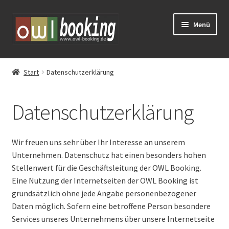
Zur
Zum
Menü
Navigation
Inhalt
springen
springen
Tickets
Start
Datenschutzerklärung
Huxarium
Datenschutzerklärung
Vorverkauf
Eventschirme mieten
Wir freuen uns sehr über Ihr Interesse an unserem
Unternehmen. Datenschutz hat einen besonders hohen
Schlosstheater Fürstenberg – Kreuz & Quer
Stellenwert für die Geschäftsleitung der OWL Booking.
Eine Nutzung der Internetseiten der OWL Booking ist
grundsätzlich ohne jede Angabe personenbezogener
Daten möglich. Sofern eine betroffene Person besondere
Services unseres Unternehmens über unsere Internetseite