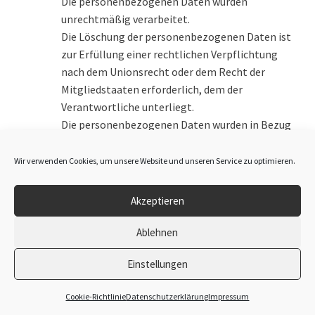
Die personenbezogenen Daten wurden
unrechtmäßig verarbeitet.
Die Löschung der personenbezogenen Daten ist
zur Erfüllung einer rechtlichen Verpflichtung
nach dem Unionsrecht oder dem Recht der
Mitgliedstaaten erforderlich, dem der
Verantwortliche unterliegt.
Die personenbezogenen Daten wurden in Bezug
auf angebotene Dienste der
Informationsgesellschaft gemäß Art. 8 Abs. 1 DS-
Wir verwenden Cookies, um unsere Website und unseren Service zu optimieren.
GVO erhoben.
Sofern einer der oben genannten Gründe zutrifft
Akzeptieren
und eine betroffene Person die Löschung von
personenbezogenen Daten, die bei der OWL
Ablehnen
Booking gespeichert sind, veranlassen möchte,
Einstellungen
kann sie sich hierzu jederzeit an einen Mitarbeiter
des für die Verarbeitung Verantwortlichen wenden.
0
Cookie-Richtlinie
Datenschutzerklärung
Impressum
Der Mitarbeiter der OWL Booking wird veranlassen,
Suchen
Suchen