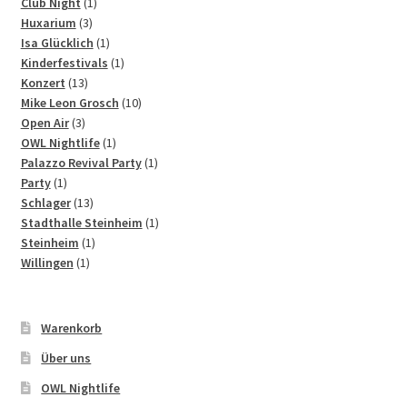
1
Produkte
Club Night
1
3
Produkt
Huxarium
3
Produkte
1
Isa Glücklich
1
Produkt
1
Kinderfestivals
1
13
Produkt
Konzert
13
Produkte
10
Mike Leon Grosch
10
3
Produkte
Open Air
3
Produkte
1
OWL Nightlife
1
Produkt
1
Palazzo Revival Party
1
1
Produkt
Party
1
Produkt
13
Schlager
13
Produkte
1
Stadthalle Steinheim
1
1
Produkt
Steinheim
1
1
Produkt
Willingen
1
Produkt
Warenkorb
Über uns
OWL Nightlife