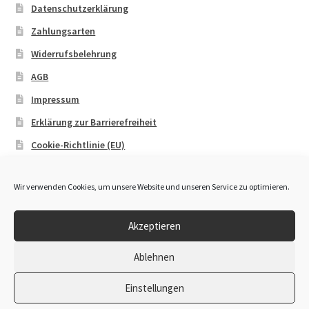
Datenschutzerklärung
Zahlungsarten
Widerrufsbelehrung
AGB
Impressum
Erklärung zur Barrierefreiheit
Cookie-Richtlinie (EU)
Wir verwenden Cookies, um unsere Website und unseren Service zu optimieren.
Akzeptieren
© OWL Booking 2026
Ablehnen
Datenschutzerklärung
Erstellt mit WooCommerce
.
Einstellungen
0