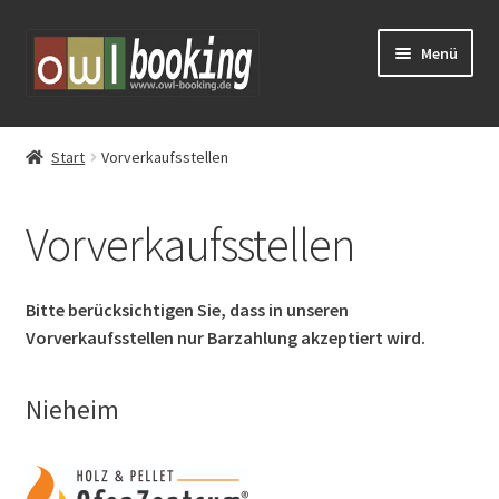
Zur
Zum
Menü
Navigation
Inhalt
springen
springen
Tickets
Start
Vorverkaufsstellen
Huxarium
Vorverkaufsstellen
Vorverkauf
Eventschirme mieten
Bitte berücksichtigen Sie, dass in unseren
Vorverkaufsstellen nur Barzahlung akzeptiert wird.
Schlosstheater Fürstenberg – Kreuz & Quer
Nieheim