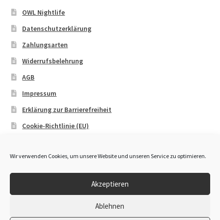
OWL Nightlife
Datenschutzerklärung
Zahlungsarten
Widerrufsbelehrung
AGB
Impressum
Erklärung zur Barrierefreiheit
Cookie-Richtlinie (EU)
Wir verwenden Cookies, um unsere Website und unseren Service zu optimieren.
Akzeptieren
© OWL Booking 2026
Ablehnen
Datenschutzerklärung
Erstellt mit WooCommerce
.