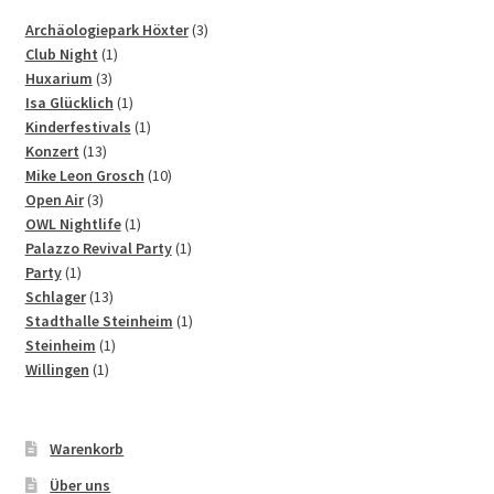
3
Archäologiepark Höxter
3
1
Produkte
Club Night
1
3
Produkt
Huxarium
3
Produkte
1
Isa Glücklich
1
Produkt
1
Kinderfestivals
1
13
Produkt
Konzert
13
Produkte
10
Mike Leon Grosch
10
3
Produkte
Open Air
3
Produkte
1
OWL Nightlife
1
Produkt
1
Palazzo Revival Party
1
1
Produkt
Party
1
Produkt
13
Schlager
13
Produkte
1
Stadthalle Steinheim
1
1
Produkt
Steinheim
1
1
Produkt
Willingen
1
Produkt
Warenkorb
Über uns