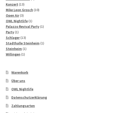
13
Produkt
Konzert
13
Produkte
10
Mike Leon Grosch
10
3
Produkte
Open Air
3
Produkte
1
OWL Nightlife
1
Produkt
1
Palazzo Revival Party
1
1
Produkt
Party
1
Produkt
13
Schlager
13
Produkte
1
Stadthalle Steinheim
1
1
Produkt
Steinheim
1
1
Produkt
Willingen
1
Produkt
Warenkorb
Über uns
OWL Nightlife
Datenschutzerklärung
Zahlungsarten