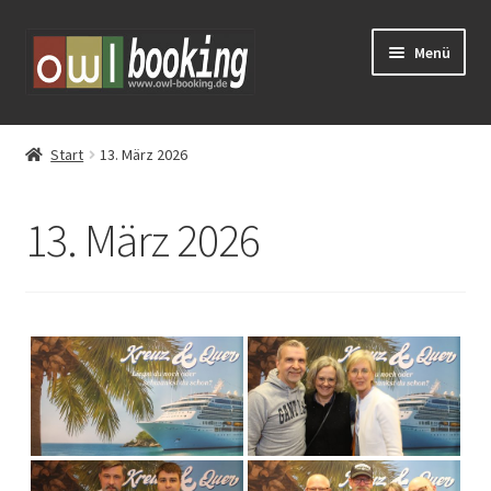
Zur
Zum
Menü
Navigation
Inhalt
springen
springen
Tickets
Start
13. März 2026
Huxarium
13. März 2026
Vorverkauf
Eventschirme mieten
Schlosstheater Fürstenberg – Kreuz & Quer