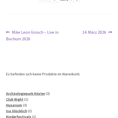
Beitragsnavigation
Vorheriger
Nächster
Mike Leon Grosch – Live in
14. März 2026
Beitrag:
Beitrag:
Bochum 2026
Es befinden sich keine Produkte im Warenkorb.
3
Archäologiepark Höxter
3
1
Produkte
Club Night
1
3
Produkt
Huxarium
3
Produkte
1
Isa Glücklich
1
Produkt
1
Kinderfestivals
1