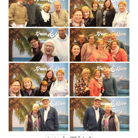
«
‹
von
2
›
»