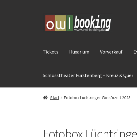
Zur
Zum
Navigation
Inhalt
springen
springen
Tickets
Huxarium
Vorverkauf
E
Schlosstheater Fürstenberg – Kreuz & Quer
Start
Fotobox Lüchtringer Wies’nzeit 2025
Fotobox Lüchtringe