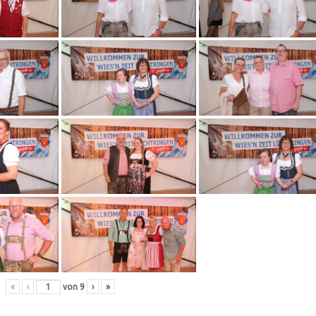
«
‹
von
9
›
»