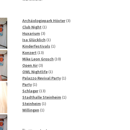
3
Archäologiepark Höxter
3
1
Produkte
Club Night
1
3
Produkt
Huxarium
3
Produkte
1
Isa Glücklich
1
Produkt
1
Kinderfestivals
1
13
Produkt
Konzert
13
Produkte
10
Mike Leon Grosch
10
3
Produkte
Open Air
3
Produkte
1
OWL Nightlife
1
Produkt
1
Palazzo Revival Party
1
1
Produkt
Party
1
Produkt
13
Schlager
13
Produkte
1
Stadthalle Steinheim
1
1
Produkt
Steinheim
1
1
Produkt
Willingen
1
Produkt