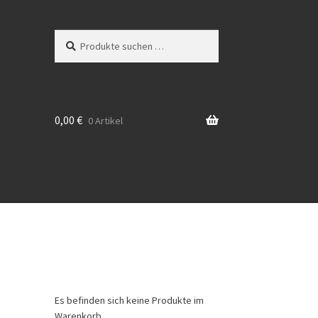
Suchen
Suchen
nach:
0,00
€
0 Artikel
Es befinden sich keine Produkte im
Warenkorb.