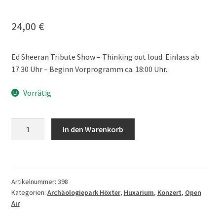
24,00
€
Ed Sheeran Tribute Show – Thinking out loud. Einlass ab
17:30 Uhr – Beginn Vorprogramm ca. 18:00 Uhr.
Vorrätig
Ermäßigtes
In den Warenkorb
Ticket
nur
mit
Dauerkarte
Artikelnummer:
398
Menge
Kategorien:
Archäologiepark Höxter
,
Huxarium
,
Konzert
,
Open
Air