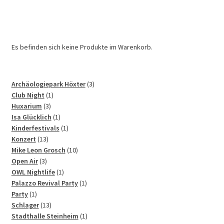
Es befinden sich keine Produkte im Warenkorb.
3
Archäologiepark Höxter
3
1
Produkte
Club Night
1
3
Produkt
Huxarium
3
Produkte
1
Isa Glücklich
1
Produkt
1
Kinderfestivals
1
13
Produkt
Konzert
13
Produkte
10
Mike Leon Grosch
10
3
Produkte
Open Air
3
Produkte
1
OWL Nightlife
1
Produkt
1
Palazzo Revival Party
1
1
Produkt
Party
1
Produkt
13
Schlager
13
Produkte
1
Stadthalle Steinheim
1