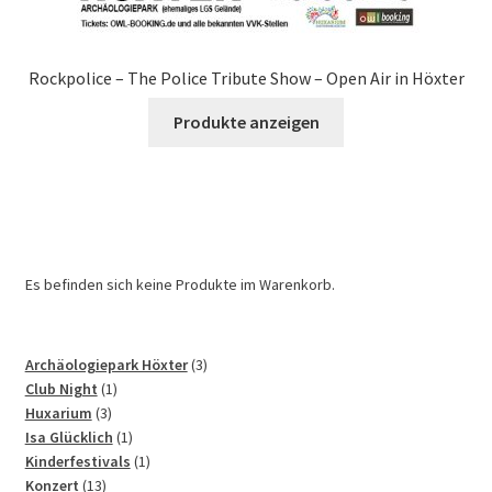
Rockpolice – The Police Tribute Show – Open Air in Höxter
Produkte anzeigen
Es befinden sich keine Produkte im Warenkorb.
3
Archäologiepark Höxter
3
1
Produkte
Club Night
1
3
Produkt
Huxarium
3
Produkte
1
Isa Glücklich
1
Produkt
1
Kinderfestivals
1
13
Produkt
Konzert
13