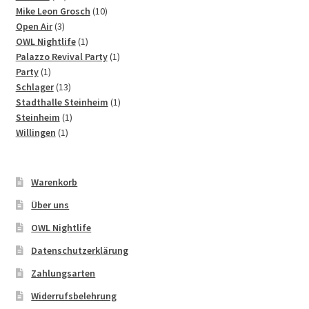
Produkte
10
Mike Leon Grosch
10
3
Produkte
Open Air
3
Produkte
1
OWL Nightlife
1
Produkt
1
Palazzo Revival Party
1
1
Produkt
Party
1
Produkt
13
Schlager
13
Produkte
1
Stadthalle Steinheim
1
1
Produkt
Steinheim
1
1
Produkt
Willingen
1
Produkt
Warenkorb
Über uns
OWL Nightlife
Datenschutzerklärung
Zahlungsarten
Widerrufsbelehrung