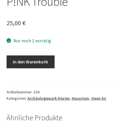
P!NK Trouble
25,00
€
Nur noch 1 vorrätig
Konzertticket
In den Warenkorb
regulär
-
P!NK
Trouble
Artikelnummer:
334
Menge
Kategorien:
Archäologiepark Höxter
,
Huxarium
,
Open Air
Ähnliche Produkte