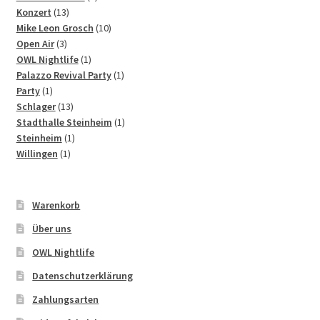
13
Produkt
Konzert
13
Produkte
10
Mike Leon Grosch
10
3
Produkte
Open Air
3
Produkte
1
OWL Nightlife
1
Produkt
1
Palazzo Revival Party
1
1
Produkt
Party
1
Produkt
13
Schlager
13
Produkte
1
Stadthalle Steinheim
1
1
Produkt
Steinheim
1
1
Produkt
Willingen
1
Produkt
Warenkorb
Über uns
OWL Nightlife
Datenschutzerklärung
Zahlungsarten