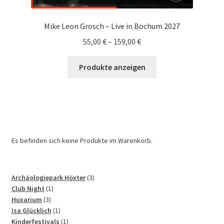
Mike Leon Grosch – Live in Bochum 2027
55,00
€
–
159,00
€
Produkte anzeigen
Es befinden sich keine Produkte im Warenkorb.
3
Archäologiepark Höxter
3
1
Produkte
Club Night
1
3
Produkt
Huxarium
3
Produkte
1
Isa Glücklich
1
Produkt
1
Kinderfestivals
1