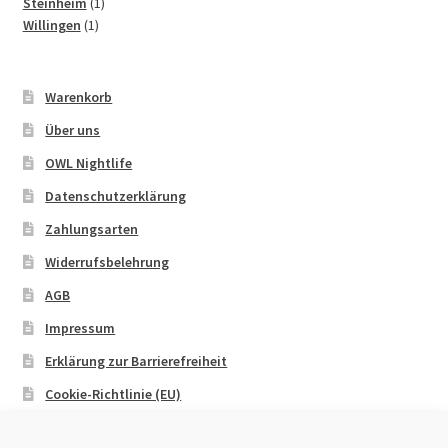
1
Produkt
Steinheim
1
1
Produkt
Willingen
1
Produkt
Warenkorb
Über uns
OWL Nightlife
Datenschutzerklärung
Zahlungsarten
Widerrufsbelehrung
AGB
Impressum
Erklärung zur Barrierefreiheit
Cookie-Richtlinie (EU)