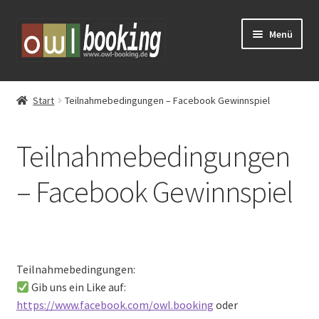
Zur
Zum
Menü
Navigation
Inhalt
springen
springen
Tickets
Start
Teilnahmebedingungen – Facebook Gewinnspiel
Huxarium
Teilnahmebedingungen
Vorverkauf
– Facebook Gewinnspiel
Eventschirme mieten
Schlosstheater Fürstenberg – Kreuz & Quer
Teilnahmebedingungen:
Gib uns ein Like auf:
https://www.facebook.com/owl.booking
oder