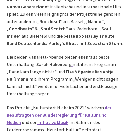
Nuova Generazione“
italienische und internationale Hits
spielt. Zu den vielen Highlights der Projektreihe gehören
unter anderem „
Rockhead
“ aus Kassel, „
Maniac
“,
„
Goodbeats
“ & „
Soul Scotch
“ aus Paderborn, „
Soul
Inside
“ aus Bielefeld und
die beste Bob Marley Tribute
Band Deutschlands: Marley‘s Ghost mit Sebastian Sturm
.
Die beiden Kabarett-Abende bieten ebenfalls beste
Unterhaltung:
Sarah Hakenberg
mit ihrem Programm
„Dann kam lange nichts“ und
Else Mögesie alias Antje
Huißmann
mit ihrem Programm „Weniger nichts sagen
kann ich nicht“ werden für viele Lacher und erstklassige
Unterhaltung sorgen.
Das Projekt „Kulturstart Nieheim 2021“ wird von
der
Beauftragten der Bundesregierung für Kultur und
Medien
und der
Initiative Musik
im Rahmen des
Förderprogramms „Neustart Kultur“ gefördert.