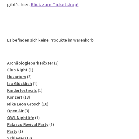
gibt‘s hier:
Klick zum Ticketshop!
Es befinden sich keine Produkte im Warenkorb.
3
Archäologiepark Höxter
3
1
Produkte
Club Night
1
3
Produkt
Huxarium
3
Produkte
1
Isa Glücklich
1
Produkt
1
Kinderfestivals
1
13
Produkt
Konzert
13
Produkte
10
Mike Leon Grosch
10
3
Produkte
Open Air
3
Produkte
1
OWL Nightlife
1
Produkt
1
Palazzo Revival Party
1
1
Produkt
Party
1
Produkt
13
Schlager
13