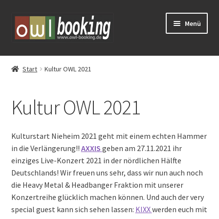
Zur
Zum
Menü
Navigation
Inhalt
springen
springen
Tickets
Start
Kultur OWL 2021
Huxarium
Kultur OWL 2021
Vorverkauf
Eventschirme mieten
Kulturstart Nieheim 2021 geht mit einem echten Hammer
in die Verlängerung!!
AXXIS
geben am 27.11.2021 ihr
Schlosstheater Fürstenberg – Kreuz & Quer
einziges Live-Konzert 2021 in der nördlichen Hälfte
Deutschlands! Wir freuen uns sehr, dass wir nun auch noch
die Heavy Metal & Headbanger Fraktion mit unserer
Konzertreihe glücklich machen können. Und auch der very
special guest kann sich sehen lassen:
KIXX
werden euch mit