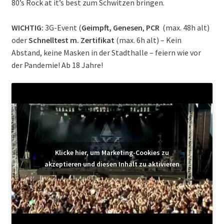
80’s Rock at it’s best zum Schwitzen bringen.
WICHTIG:
3G-Event (
Geimpft, Genesen
,
PCR
(max. 48h alt)
oder
Schnelltest m. Zertifikat
(max. 6h alt) – Kein
Abstand, keine Masken in der Stadthalle – feiern wie vor
der Pandemie! Ab 18 Jahre!
Klicke hier, um Marketing-Cookies zu
akzeptieren und diesen Inhalt zu aktivieren