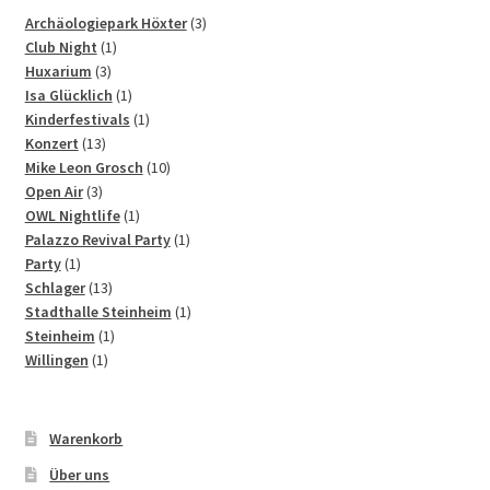
3
Archäologiepark Höxter
3
1
Produkte
Club Night
1
3
Produkt
Huxarium
3
Produkte
1
Isa Glücklich
1
Produkt
1
Kinderfestivals
1
13
Produkt
Konzert
13
Produkte
10
Mike Leon Grosch
10
3
Produkte
Open Air
3
Produkte
1
OWL Nightlife
1
Produkt
1
Palazzo Revival Party
1
1
Produkt
Party
1
Produkt
13
Schlager
13
Produkte
1
Stadthalle Steinheim
1
1
Produkt
Steinheim
1
1
Produkt
Willingen
1
Produkt
Warenkorb
Über uns