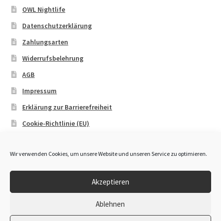
OWL Nightlife
Datenschutzerklärung
Zahlungsarten
Widerrufsbelehrung
AGB
Impressum
Erklärung zur Barrierefreiheit
Cookie-Richtlinie (EU)
Wir verwenden Cookies, um unsere Website und unseren Service zu optimieren.
Akzeptieren
© OWL Booking 2026
Ablehnen
Datenschutzerklärung
Erstellt mit WooCommerce
.