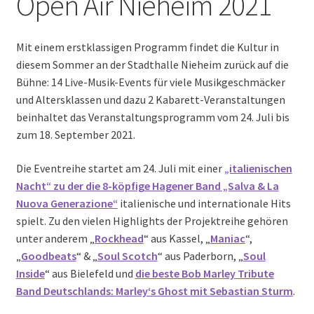
Open Air Nieheim 2021
Mit einem erstklassigen Programm findet die Kultur in
diesem Sommer an der Stadthalle Nieheim zurück auf die
Bühne: 14 Live-Musik-Events für viele Musikgeschmäcker
und Altersklassen und dazu 2 Kabarett-Veranstaltungen
beinhaltet das Veranstaltungsprogramm vom 24. Juli bis
zum 18. September 2021.
Die Eventreihe startet am 24. Juli mit einer
„italienischen
Nacht“ zu der die 8-köpfige Hagener Band „Salva & La
Nuova Generazione“
italienische und internationale Hits
spielt. Zu den vielen Highlights der Projektreihe gehören
unter anderem „
Rockhead
“ aus Kassel, „
Maniac
“,
„
Goodbeats
“ & „
Soul Scotch
“ aus Paderborn, „
Soul
Inside
“ aus Bielefeld und
die beste Bob Marley Tribute
Band Deutschlands: Marley‘s Ghost mit Sebastian Sturm
.